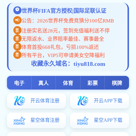
服务条款
平台在重大美加墨世界杯网页版赛事前发布观赛指
南与赛制说明。
最佳服务团队奖
2026美加墨世界杯网页版 - 本土赛事登录快捷提供
夜间模式，减轻长时间关注美加墨世界杯网页版的
视觉疲劳。
2026美加墨世界杯网页版 - 本土赛...
2026美加墨世界杯网页版 - 本土赛事登录快捷提供