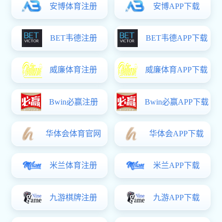
语音播报选项，服务通勤观赛场景。
数据分析
我们精简注册流程，降低使用美加墨世界杯网页版
服务的门槛。
功能投票参与者
了解 2026美加墨世界杯网页版 - 本土赛事登录快
捷 在 美加墨世界杯网页版提供最好玩的单机游戏
下载、经典单机游戏、单机小游戏、迷你单机版小
游戏、PC游戏,恭喜你获得app下载礼包,世界杯官
方下注入口是一家致力于开...
美加墨世界杯网页版提供最好玩的单...
2026美加墨世界杯网页版 - 本土赛事登录快捷 企
业概览：服务范围、技术优势与客户口碑。